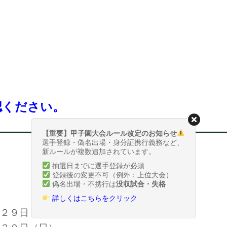
認ください。
【重要】甲子園大会ルール改定のお知らせ
選手登録・偽名出場・身分証携行義務など、
四国地区代表決定戦（概要）
新ルールが複数追加されています。
抽選日までに選手登録が必須
登録後の変更不可（例外：上位大会）
偽名出場・不携行は
没収試合・失格
詳しくはこちらをクリック
２９日（土）