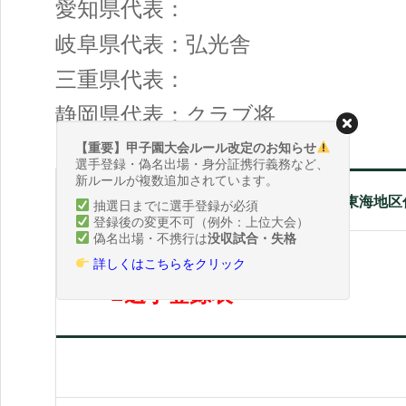
愛知県代表：
岐阜県代表：弘光舎
三重県代表：
静岡県代表：クラブ将
【重要】甲子園大会ルール改定のお知らせ
選手登録・偽名出場・身分証携行義務など、
新ルールが複数追加されています。
2026東海地
抽選日までに選手登録が必須
登録後の変更不可（例外：上位大会）
偽名出場・不携行は
没収試合・失格
詳しくはこちらをクリック
■選手登録表