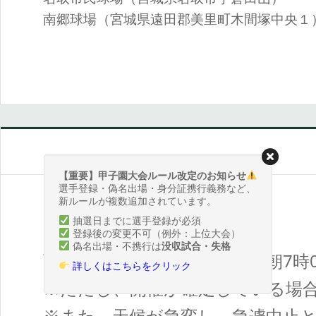
南郷球場（宮城県遠田郡美里町木間塚中央１
【重要】甲子園大会ルール改定のお知らせ
選手登録・偽名出場・身分証携行義務など、
新ルールが複数追加されています。
抽選日までに選手登録が必須
■雨天時開催可否について
登録後の変更不可（例外：上位大会）
偽名出場・不携行は
没収試合・失格
雨天中止となる場合は、当日朝7時
詳しくはこちらをクリック
※ただし、開催が確定している場
※また、天候が急変し、急遽中止