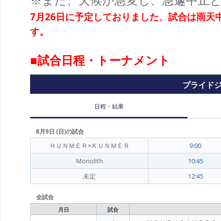
7月26日に予定しておりました、試合は雨天
す。
■試合日程・トーナメント
プライドジ
日程・結果
8月9日 (日)の試合
ＨＵＮＭＥＲ×ＫＵＮＭＥＲ
9:00
Monolith
10:45
未定
12:45
全試合
月日
試合