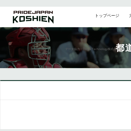
トップページ
都
データ協力：Omyu Technology株式会社