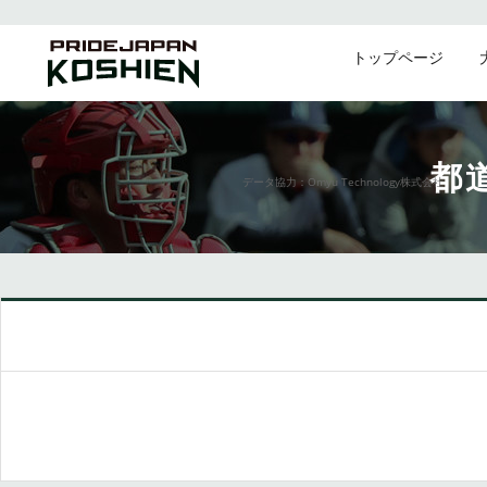
トップページ
都
データ協力：Omyu Technology株式会社