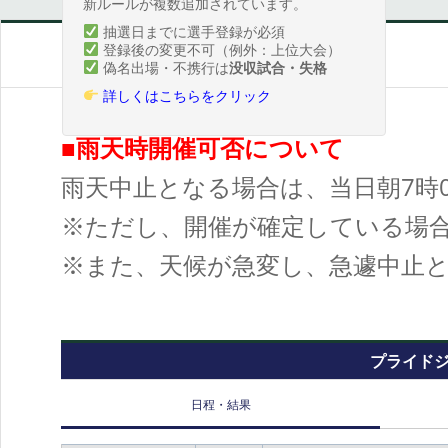
新ルールが複数追加されています。
抽選日までに選手登録が必須
登録後の変更不可（例外：上位大会）
偽名出場・不携行は
没収試合・失格
詳しくはこちらをクリック
■雨天時開催可否について
雨天中止となる場合は、当日朝7時
※ただし、開催が確定している場
※また、天候が急変し、急遽中止
プライドジ
日程・結果