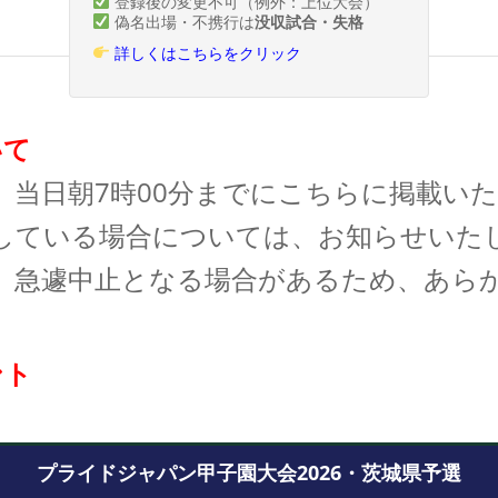
登録後の変更不可（例外：上位大会）
試合日程・組合せ
偽名出場・不携行は
没収試合・失格
詳しくはこちらをクリック
いて
、当日朝7時00分までにこちらに掲載い
している場合については、お知らせいた
、急遽中止となる場合があるため、あら
ント
プライドジャパン甲子園大会2026・茨城県予選